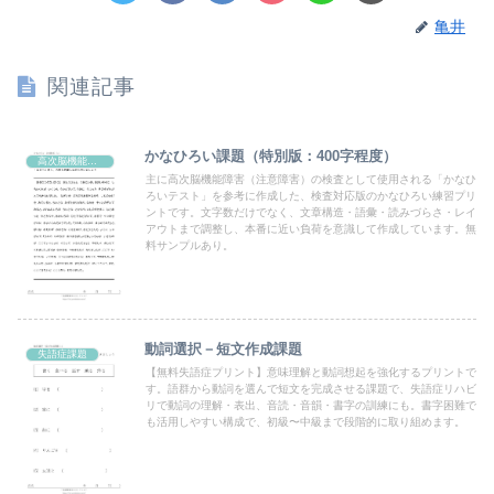
亀井
関連記事
かなひろい課題（特別版：400字程度）
高次脳機能課題
主に高次脳機能障害（注意障害）の検査として使用される「かなひ
ろいテスト」を参考に作成した、検査対応版のかなひろい練習プリ
ントです。文字数だけでなく、文章構造・語彙・読みづらさ・レイ
アウトまで調整し、本番に近い負荷を意識して作成しています。無
料サンプルあり。
動詞選択－短文作成課題
失語症課題
【無料失語症プリント】意味理解と動詞想起を強化するプリントで
す。語群から動詞を選んで短文を完成させる課題で、失語症リハビ
リで動詞の理解・表出、音読・音韻・書字の訓練にも。書字困難で
も活用しやすい構成で、初級〜中級まで段階的に取り組めます。