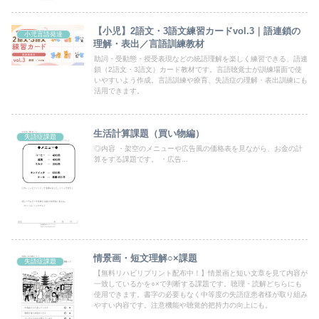
【小児】2語文・3語文練習カードvol.3｜語連鎖の
小児言語発達
理解・表出／言語訓練教材
助詞・受動態・授受表現などの統語理解を楽しく練習できる、語連
鎖（2語文・3語文）カード教材です。言語聴覚士が訓練場面で使
いやすいよう作成。言語訓練や療育、失語症の理解・表出訓練にも
活用できます。
生活計算課題（買い物編）
失語症課題
◎内容 ・架空のメニューや広告風の価格表を見ながら、お金の計
算をする課題です。 ・広告...
情景画・短文理解○×課題
失語症課題
【無料リハビリプリント配布中！】情景画と短い文章を見て内容が
一致しているかを○×で判断する課題です。聴理・読解どちらにも
使用できます。書字の必要もなく中等度の失語症患者様が取り組み
やすい内容です。注意機能や聴覚的把持力の向上にも。