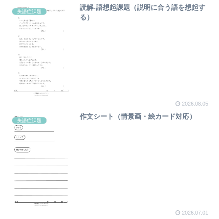
読解-語想起課題（説明に合う語を想起す
失語症課題
る）
2026.08.05
作文シート（情景画・絵カード対応）
失語症課題
2026.07.01