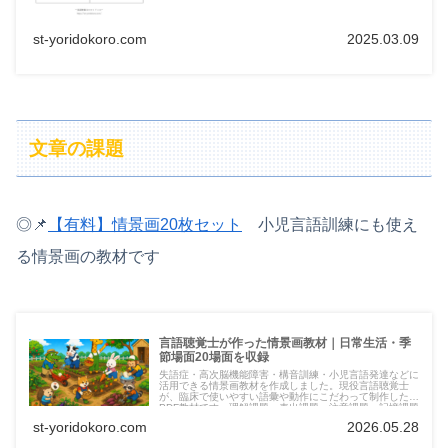
st-yoridokoro.com
2025.03.09
文章の課題
◎📌
【有料】情景画20枚セット
小児言語訓練にも使え
る情景画の教材です
言語聴覚士が作った情景画教材｜日常生活・季
節場面20場面を収録
失語症・高次脳機能障害・構音訓練・小児言語発達などに
活用できる情景画教材を作成しました。現役言語聴覚士
が、臨床で使いやすい語彙や動作にこだわって制作した
PDF教材です。理解課題・表出課題・注意課題・記憶課題
など幅広く活用できます。
st-yoridokoro.com
2026.05.28