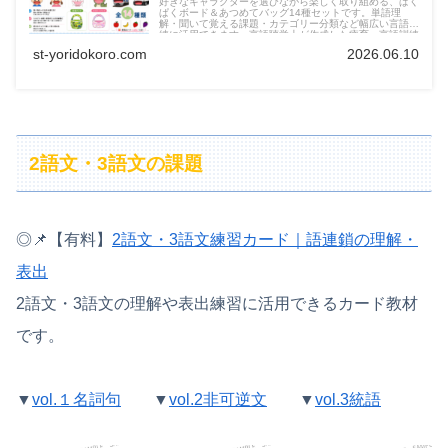
好きなキャラクターを選びながら楽しく取り組める、ぱく
ぱくボード＆あつめてバッグ14種セットです。単語理
解・聞いて覚える課題・カテゴリー分類など幅広い言語訓
練に活用できます。言語聴覚士が作成した療育・言語訓練
向け教材です。
st-yoridokoro.com
2026.06.10
2語文・3語文の課題
◎📌【有料】
2語文・3語文練習カード｜語連鎖の理解・
表出
2語文・3語文の理解や表出練習に活用できるカード教材
です。
▼
vol.１名詞句
▼
vol.2非可逆文
▼
vol.3統語