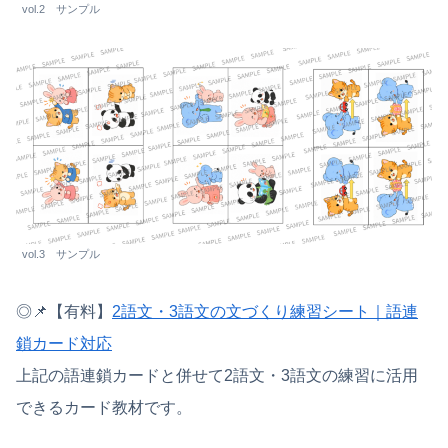
vol.2 サンプル
vol.3 サンプル
◎📌【有料】
2語文・3語文の文づくり練習シート｜語連
鎖カード対応
上記の語連鎖カードと併せて2語文・3語文の練習に活用
できるカード教材です。