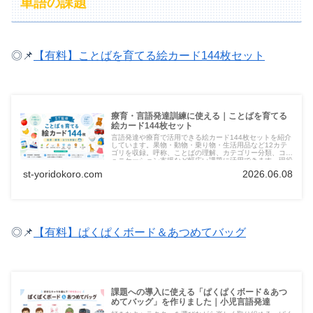
単語の課題
◎📌
【有料】ことばを育てる絵カード144枚セット
療育・言語発達訓練に使える｜ことばを育てる
絵カード144枚セット
言語発達や療育で活用できる絵カード144枚セットを紹介
しています。果物・動物・乗り物・生活用品など12カテ
ゴリを収録。呼称、ことばの理解、カテゴリー分類、コミ
ュニケーション支援など幅広い課題に活用できます。現役
言語聴覚士が制作したPDF教材です。
st-yoridokoro.com
2026.06.08
◎📌
【有料】ぱくぱくボード＆あつめてバッグ
課題への導入に使える「ぱくぱくボード＆あつ
めてバッグ」を作りました｜小児言語発達