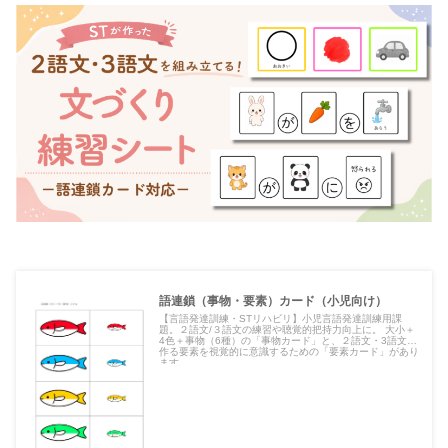
語連鎖（事物・要素）カード（小児向け）
【言語発達訓練・STリハビリ】小児言語発達訓練用課
題。２語文/３語文の練習や聴覚的把持力向上に。 大小＋
4色＋事物（6種）の「事物カード」と、２語文・3語文を
作る要素を視覚的に意識するための「要素カード」があり
ます。