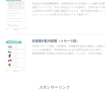
失語症や高次脳機能障害、軽度認知症の方を対象とした無料の読解
課題プリントです。生活に身近なテーマを題材に、文章本文から答
えを書き出す設問で読解の練習ができます。書字訓練や発展コミュ
ニケーションにも活用できる言語リハビリ教材です。
音韻選択配列課題（４モーラ語）
失語症課題
失語症プリント課題。音韻選択・音韻配列の操作を重視した訓練プ
リントを無料配布。音韻性錯語のある中等度失語症の方に対応し、
難易度調整や具体的な使用方法も解説しています。4文字の単語。
スポンサーリンク