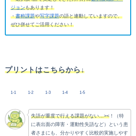
ジョン
もあります！
・
書称課題
や
写字課題
の語と連動していますので、
ぜひ併せてご活用ください！
プリントはこちらから↓
1-1
1-2
1-3
1-4
1-5
失語が重度で行える課題がない…><
！（特
に表出面の障害・運動性失語など）という患
者さまにも、分かりやすく比較的実施しやす