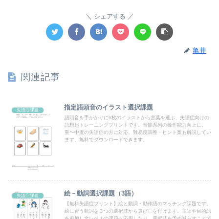
シェアする
亀井
関連記事
指定語頭音のイラスト選択課題
失語症課題
語頭音を手がかりに6枚のイラストから言葉を選ぶ、失語症向けの
語想起トレーニングプリントです。音韻系列の操作能力向上に。
重〜中度の失語症の方に対応。難易度調整・ヒント案も解説してい
ます。無料でダウンロードできます。
絵－動詞選択課題（3語）
失語症課題
【無料失語症プリント】絵と動詞・動作語のマッチング課題です。
絵に合う動詞を３つの選択肢から選び〇を付けます。主語や目的語
を追加し文レベルの課題へ応用したり、選択肢を予め減らすことで