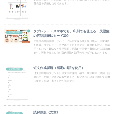
難易度を調整したりできます。
タブレット・スマホでも、印刷でも使える｜失語症
失語症課題
の言語訓練絵カード300
失語症の言語訓練・リハビリに活用できる成人向け絵カード300語
を収録。タブレット・スマホでそのまま使え、印刷にも対応。車椅
子・おむつ・趣味など生活場面を意識した語彙も収録した言語訓練
教材。荷物を減らしたい院内移動や訪問のリハビリにもおすすめ。
短文作成課題（指定の1語を使用）
失語症課題
【失語症無料プリント】短文作成課題。構文・統語能力（助詞・語
尾活用）の向上や語想起能力向上に。指定された語を使用して自由
に短文を作成・書字を行う課題です。
読解課題《文章》
失語症課題