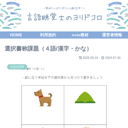
HOME
利用規約
note教材
運営者情報
選択書称課題（４語/漢字・かな）
2025.09.19
2024.07.30
失語症課題