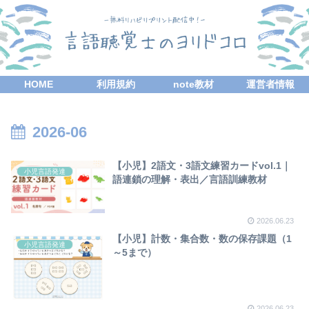
HOME
利用規約
note教材
運営者情報
2026-06
【小児】2語文・3語文練習カードvol.1｜
小児言語発達
語連鎖の理解・表出／言語訓練教材
2026.06.23
【小児】計数・集合数・数の保存課題（1
小児言語発達
～5まで）
2026.06.23