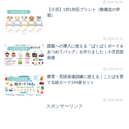
2026.06.10
【小児】1対1対応プリント（数概念の学
小児言語発達
習）
2026.06.10
課題への導入に使える「ぱくぱくボード＆
小児言語発達
あつめてバッグ」を作りました｜小児言語
発達
2026.06.10
療育・言語発達訓練に使える｜ことばを育
小児言語発達
てる絵カード144枚セット
2026.06.08
スポンサーリンク