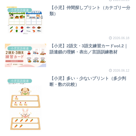
【小児】仲間探しプリント（カテゴリー分
小児言語発達
類）
2026.06.18
【小児】2語文・3語文練習カードvol.2｜
小児言語発達
語連鎖の理解・表出／言語訓練教材
2026.06.12
【小児】多い・少ないプリント（多少判
小児言語発達
断・数の比較）