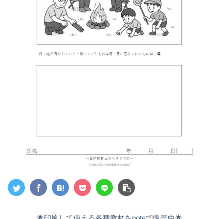
🌟印刷して使える各種教材をnoteで販売中🌟