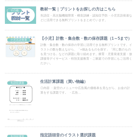
教材一覧｜プリントをお探しの方はこちら
その他
失語症・高次脳機能障害・構音訓練・認知症予防・小児言語発達な
どに活用できる無料プリントをまとめています。
【小児】計数・集合数・数の保存課題（1～5まで）
小児言語発達
計数・集合数・数の保存の学習に活用できる無料プリントです。イ
ラストの数を数えながら、「○個あるものを探す」「同じ数のもの
を見つける」などの課題に取り組めます。療育・児童発達支援・放
課後等デイサービス・特別支援教育・ご家庭での学習にもご活用く
ださい。
生活計算課題（買い物編）
失語症課題
◎内容 ・架空のメニューや広告風の価格表を見ながら、お金の計
算をする課題です。 ・広告...
指定語頭音のイラスト選択課題
失語症課題