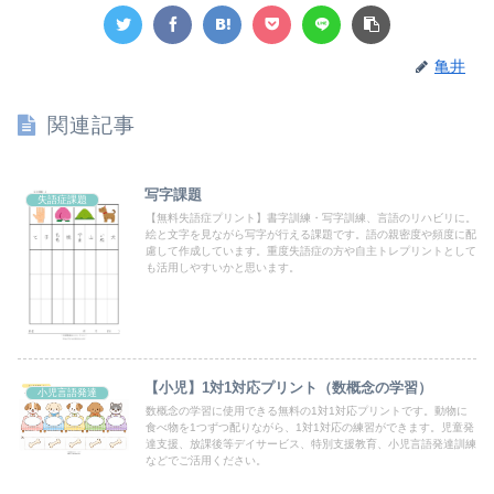
亀井
関連記事
写字課題
失語症課題
【無料失語症プリント】書字訓練・写字訓練、言語のリハビリに。
絵と文字を見ながら写字が行える課題です。語の親密度や頻度に配
慮して作成しています。重度失語症の方や自主トレプリントとして
も活用しやすいかと思います。
【小児】1対1対応プリント（数概念の学習）
小児言語発達
数概念の学習に使用できる無料の1対1対応プリントです。動物に
食べ物を1つずつ配りながら、1対1対応の練習ができます。児童発
達支援、放課後等デイサービス、特別支援教育、小児言語発達訓練
などでご活用ください。