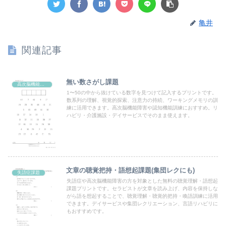
亀井
関連記事
無い数さがし課題
高次脳機能課題
1〜50の中から抜けている数字を見つけて記入するプリントです。
数系列の理解、視覚的探索、注意力の持続、ワーキングメモリの訓
練に活用できます。高次脳機能障害や認知機能訓練におすすめ。リ
ハビリ・介護施設・デイサービスでそのまま使えます。
文章の聴覚把持・語想起課題(集団レクにも)
失語症課題
失語症や高次脳機能障害の方を対象とした無料の聴覚理解・語想起
課題プリントです。セラピストが文章を読み上げ、内容を保持しな
がら語を想起することで、聴覚理解・聴覚的把持・喚語訓練に活用
できます。デイサービスや集団レクリエーション、言語リハビリに
もおすすめです。