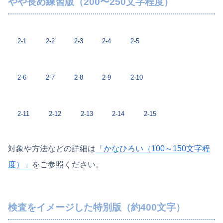
やや長め練習版（200〜250文字程度）
2-1
2-2
2-3
2-4
2-5
2-6
2-7
2-8
2-9
2-10
2-11
2-12
2-13
2-14
2-15
対象や方法などの詳細は
「かなひろい（100～150文字程
度）」
をご参照ください。
検査をイメージした特別版（約400文字）