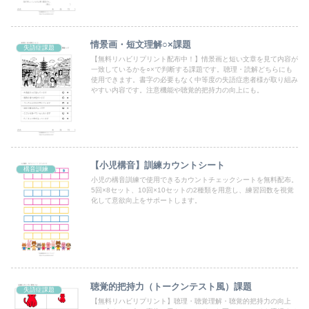
情景画・短文理解○×課題
失語症課題
【無料リハビリプリント配布中！】情景画と短い文章を見て内容が
一致しているかを○×で判断する課題です。聴理・読解どちらにも
使用できます。書字の必要もなく中等度の失語症患者様が取り組み
やすい内容です。注意機能や聴覚的把持力の向上にも。
【小児構音】訓練カウントシート
構音訓練
小児の構音訓練で使用できるカウントチェックシートを無料配布。
5回×8セット、10回×10セットの2種類を用意し、練習回数を視覚
化して意欲向上をサポートします。
聴覚的把持力（トークンテスト風）課題
失語症課題
【無料リハビリプリント】聴理・聴覚理解・聴覚的把持力の向上